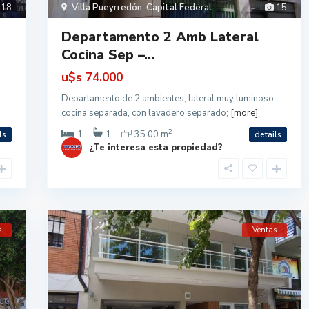
18
Villa Pueyrredón
,
Capital Federal
15
Departamento 2 Amb Lateral
Cocina Sep –...
u$s
74.000
Departamento de 2 ambientes, lateral muy luminoso,
cocina separada, con lavadero separado;
[more]
2
1
1
35.00 m
ls
details
¿Te interesa esta propiedad?
s
Ventas