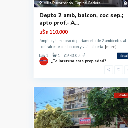
Villa Pueyrredón
,
Capital Federal
Depto 2 amb, balcon, coc sep.;
apto prof.- A...
u$s
110.000
Amplio y luminoso departamento de 2 ambientes al
contrafrente con balcon y vista abierta.
[more]
2
1
1
43.00 m
detai
¿Te interesa esta propiedad?
Venta