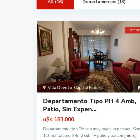
All (16)
Departamentos (13)
Venta
Villa Devoto
,
Capital Federal
Departamento Tipo PH 4 Amb,
Patio, Sin Expen...
u$s
183.000
Departamento tipo PH con muy bajas expensas -So
110m2 totales, 94m2 cub `+ patio y balcon
[more]