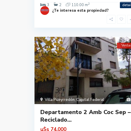
2
3
2
110.00 m
detai
¿Te interesa esta propiedad?
Venta
Villa Pueyrredón
,
Capital Federal
Departamento 2 Amb Coc Sep –
Reciclado...
u$s
74.000