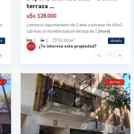
terraza ...
u$s
128.000
in
Luminoso departamento de 2 amb a estrenar de 40m2
cub mas un increible balcon terraza de 1
[more]
2
1
1
51.00 m
ls
details
¿Te interesa esta propiedad?
s
Ventas