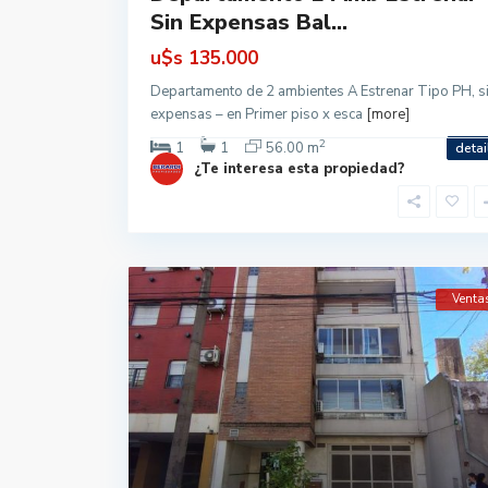
Sin Expensas Bal...
u$s
135.000
Departamento de 2 ambientes A Estrenar Tipo PH, s
expensas – en Primer piso x esca
[more]
2
1
1
56.00 m
detai
¿Te interesa esta propiedad?
Venta