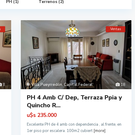
PH (1)
Terrenos (2)
s
Ventas
8
Villa Pueyrredón
,
Capital Federal
18
PH 4 Amb C/ Dep, Terraza Ppia y
Quincho R...
u$s
235.000
n
Excelente PH de 4 amb con dependencia , al frente, en
1er piso por escalera. 100m2 cubiert
[more]