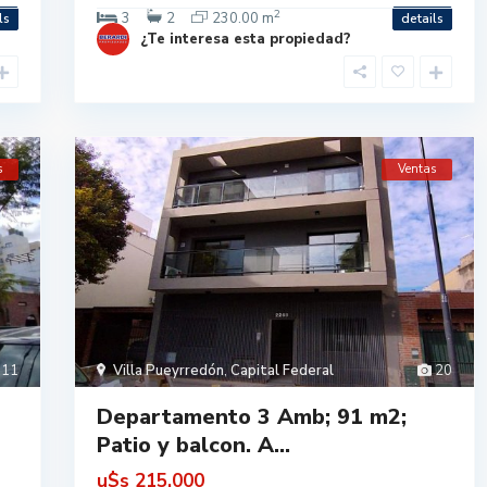
2
3
2
230.00 m
ls
details
¿Te interesa esta propiedad?
s
Ventas
11
Villa Pueyrredón
,
Capital Federal
20
Departamento 3 Amb; 91 m2;
Patio y balcon. A...
u$s
215.000