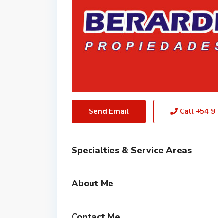
Send Email
Call
+54 9
Specialties & Service Areas
About Me
Contact Me