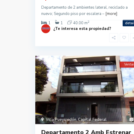
Departamento de 2 ambientes lateral, reciclado a
nuevo; Segundo piso por escalera –
[more]
2
1
1
40.00 m
detai
¿Te interesa esta propiedad?
Venta
Villa Pueyrredón
,
Capital Federal
Departamento 2 Amb Estrenar