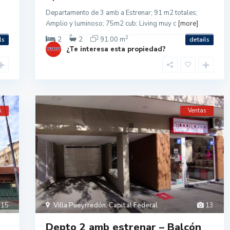
Departamento de 3 amb a Estrenar; 91 m2 totales;
Amplio y luminoso; 75m2 cub; Living muy c
[more]
2
2
2
91.00 m
ls
details
¿Te interesa esta propiedad?
s
Ventas
15
Villa Pueyrredón
,
Capital Federal
13
Depto 2 amb estrenar – Balcón