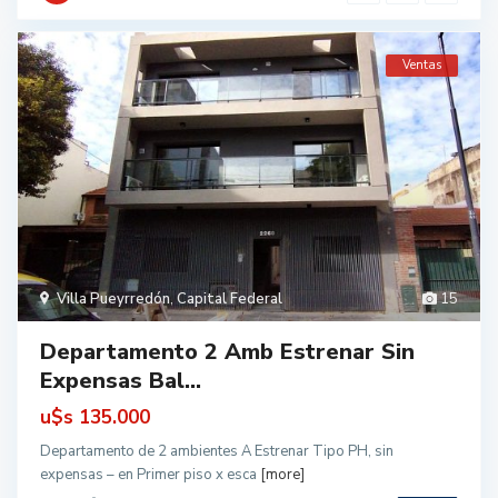
Ventas
Villa Pueyrredón
,
Capital Federal
15
Departamento 2 Amb Estrenar Sin
Expensas Bal...
u$s
135.000
Departamento de 2 ambientes A Estrenar Tipo PH, sin
expensas – en Primer piso x esca
[more]