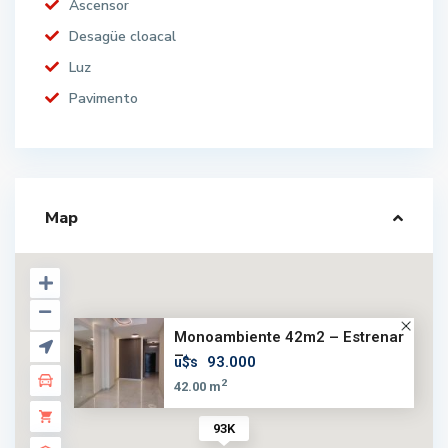
Ascensor
Desagüe cloacal
Luz
Pavimento
Map
Monoambiente 42m2 – Estrenar
–...
93.000
u$s
2
42.00 m
93K