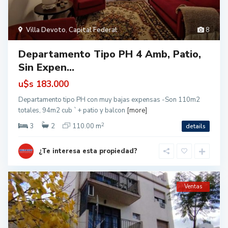
Villa Devoto
,
Capital Federal
8
Departamento Tipo PH 4 Amb, Patio,
Sin Expen...
u$s
183.000
Departamento tipo PH con muy bajas expensas -Son 110m2
totales, 94m2 cub `+ patio y balcon
[more]
2
3
2
110.00 m
details
¿Te interesa esta propiedad?
Ventas