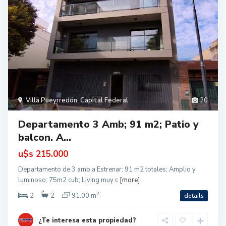
Villa Pueyrredón
,
Capital Federal
20
Departamento 3 Amb; 91 m2; Patio y
balcon. A...
u$s
215.000
Departamento de 3 amb a Estrenar; 91 m2 totales; Amplio y
luminoso; 75m2 cub; Living muy c
[more]
2
2
2
91.00 m
details
¿Te interesa esta propiedad?