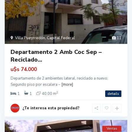
Villa Pueyrredón
,
Capital Federal
11
Departamento 2 Amb Coc Sep –
Reciclado...
u$s
74.000
Departamento de 2 ambientes lateral, reciclado a nuevo;
Segundo piso por escalera –
[more]
2
1
1
40.00 m
details
¿Te interesa esta propiedad?
Ventas