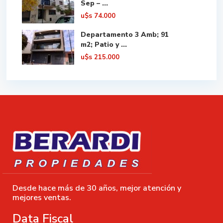
Sep – ...
u$s
74.000
Departamento 3 Amb; 91
m2; Patio y ...
u$s
215.000
Desde hace más de 30 años, mejor atención y
mejores ventas.
Data Fiscal